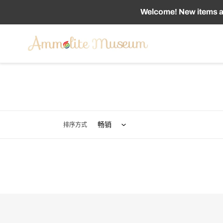
跳
Welcome! New items ad
到
内
容
排序方式