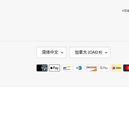
<tr
语
国
简体中文
加拿大 (CAD $)
言
家
/
地
支
区
付
方
式
使
用
左/
右
箭
头
浏