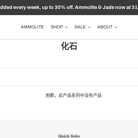
ded every week, up to 30% off. Ammolite & Jade now at 31
AMMOLITE
SHOP
SALE
ABOUT
收
化石
藏
:
抱歉，此产品系列中没有产品
Quick links