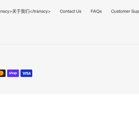
anscy>关于我们</transcy>
Contact Us
FAQs
Customer Sup